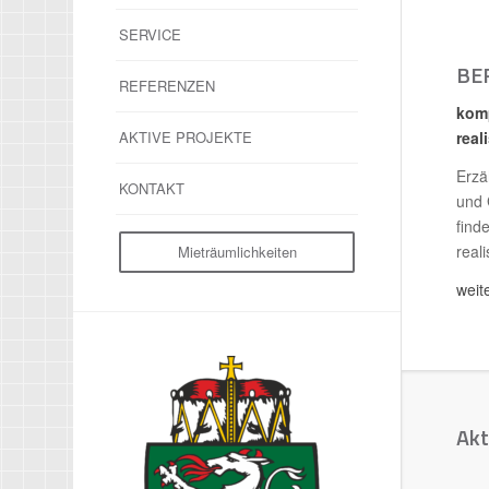
SERVICE
BE
REFERENZEN
komp
real
AKTIVE PROJEKTE
Erzä
KONTAKT
und 
find
real
Mieträumlichkeiten
weit
Akt