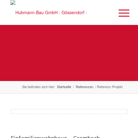
Referenzen
Alles aus einer Hand: Hubmann Bau
Sie befinden sich hier:
Startseite
/
Referenzen
/
Referenz-Projekt
Einfamilienwohnhaus – Grambach