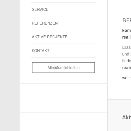
SERVICE
BE
REFERENZEN
komp
real
AKTIVE PROJEKTE
Erzä
KONTAKT
und 
find
real
Mieträumlichkeiten
weit
Akt