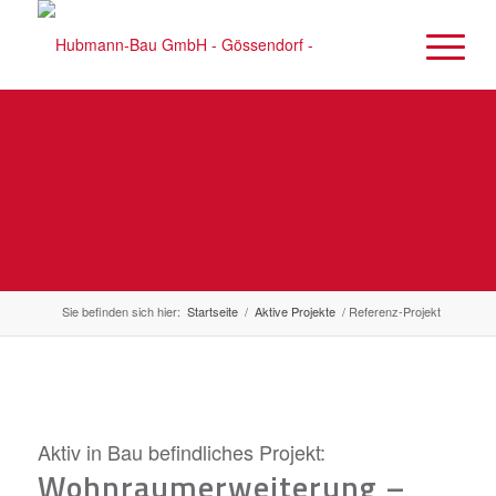
AKTIVE PROJEKTE
Verfolgen Sie das Entstehen von Hubmann-Bau-Projekten
Sie befinden sich hier:
Startseite
/
Aktive Projekte
/
Referenz-Projekt
Aktiv in Bau befindliches Projekt:
Wohnraumerweiterung –